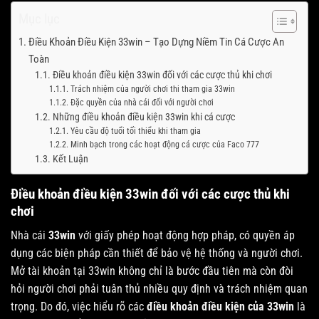
Mục lục
Điều Khoản Điều Kiện 33win – Tạo Dựng Niềm Tin Cá Cược An
Toàn
Điều khoản điều kiện 33win đối với các cược thủ khi chơi
Trách nhiệm của người chơi thi tham gia 33win
Đặc quyền của nhà cái đối với người chơi
Những điều khoản điều kiện 33win khi cá cược
Yêu cầu độ tuổi tối thiểu khi tham gia
Minh bạch trong các hoạt động cá cược của Faco 777
Kết Luận
Điều khoản điều kiện 33win đối với các cược thủ khi
chơi
Nhà cái
33win
với giấy phép hoạt động hợp pháp, có quyền áp
dụng các biện pháp cần thiết để bảo vệ hệ thống và người chơi.
Mở tài khoản tại 33win không chỉ là bước đầu tiên mà còn đòi
hỏi người chơi phải tuân thủ nhiều quy định và trách nhiệm quan
trọng. Do đó, việc hiểu rõ các
điều khoản điều kiện của 33win
là