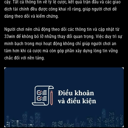
cậy. Tất cả thông tin về tỷ lệ cược, kết quả trận đấu và các giao
dịch tài chính đều được công khai rõ ràng, giúp người chơi dễ
dàng theo dõi và kiểm chứng.
Người chơi nên chủ động theo dõi các thông tin và cập nhật từ
33win để không bỏ lỡ những thay đổi quan trọng. Việc duy trì sự
minh bạch trong mọi hoạt động không chỉ giúp người chơi an
tâm hơn khi cá cược mà còn góp phần xây dựng lòng tin vững
chắc đối với nền tảng.