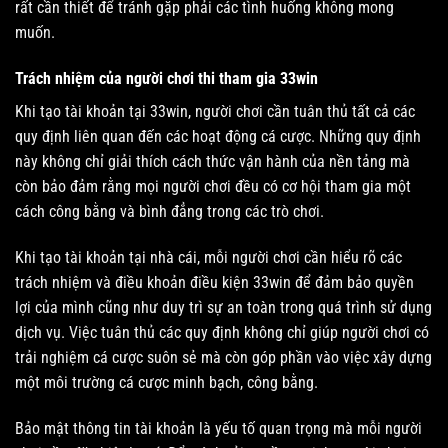
rất cần thiết để tránh gặp phải các tình huống không mong
muốn.
Trách nhiệm của người chơi thi tham gia 33win
Khi tạo tài khoản tại 33win, người chơi cần tuân thủ tất cả các
quy định liên quan đến các hoạt động cá cược. Những quy định
này không chỉ giải thích cách thức vận hành của nền tảng mà
còn bảo đảm rằng mọi người chơi đều có cơ hội tham gia một
cách công bằng và bình đẳng trong các trò chơi.
Khi tạo tài khoản tại nhà cái, mỗi người chơi cần hiểu rõ các
trách nhiệm và điều khoản điều kiện 33win để đảm bảo quyền
lợi của mình cũng như duy trì sự an toàn trong quá trình sử dụng
dịch vụ. Việc tuân thủ các quy định không chỉ giúp người chơi có
trải nghiệm cá cược suôn sẻ mà còn góp phần vào việc xây dựng
một môi trường cá cược minh bạch, công bằng.
Bảo mật thông tin tài khoản là yếu tố quan trọng mà mỗi người