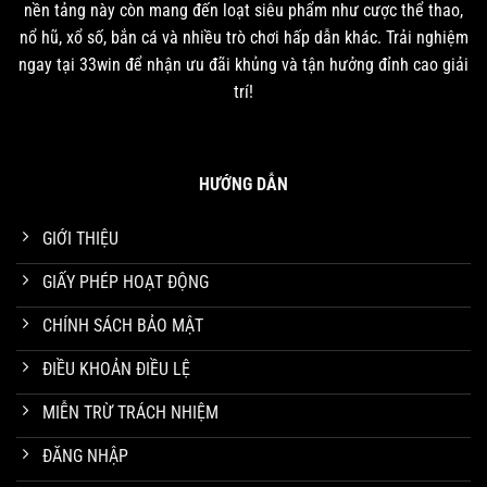
nền tảng này còn mang đến loạt siêu phẩm như cược thể thao,
nổ hũ, xổ số, bắn cá và nhiều trò chơi hấp dẫn khác. Trải nghiệm
ngay tại 33win để nhận ưu đãi khủng và tận hưởng đỉnh cao giải
trí!
HƯỚNG DẪN
GIỚI THIỆU
GIẤY PHÉP HOẠT ĐỘNG
CHÍNH SÁCH BẢO MẬT
ĐIỀU KHOẢN ĐIỀU LỆ
MIỄN TRỪ TRÁCH NHIỆM
ĐĂNG NHẬP