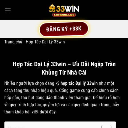
Bỏ
qua
nội
dung
ĐĂNG KÝ +33K
Trang chủ
-
Hợp Tác Đại Lý 33win
Hợp Tác Đại Lý 33win – Ưu Đãi Ngập Tràn
Khủng Từ Nhà Cái
Nhiều người lựa chọn đăng ký
hợp tác Đại lý
33win
như một
cách tăng thu nhập hiệu quả. Cổng game cung cấp chính sách
hấp dẫn, thu hút đông đảo thành viên tham gia. Để hiểu rõ hơn
về quy trình hợp tác, quyền lợi và các quy định quan trọng, hãy
tham khảo bài viết dưới đây.