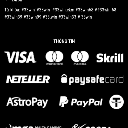
Từ khóa: #33win’ #33win- #33win.ckm #33win68 ##33win 68
#33win39 #33win99 #33.win #33win33 # 33win
THÔNG TIN