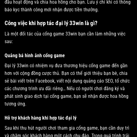
đầu hoạt động và chia hoa hồng cho bạn. Lưu ý chỉ khi có thông
báo kyc thành công mới nhận được tiền thưởng.
Công việc khi hợp tác đại lý 33win là gì?
Là một đối tác của cổng game 33win bạn cần làm những việc
sau:
Quảng bá hình ảnh cổng game
Đại lý 33win có nhiệm vụ đưa thương hiệu cổng game đến gần
hơn với cộng đồng cược thủ. Bạn có thể giới thiệu bạn bè, chia
sẻ bài viết trên Facebook, viết nội dung quảng cáo SEO, tổ chức
các chương trình ưu đãi riêng… Nếu có người chơi đăng ký và
phát sinh giao dịch tại cổng game, bạn sẽ nhận được hoa hồng
tương ứng.
Hỗ trợ khách hàng khi hợp tác đại lý
Sau khi thu hút người chơi tham gia cổng game, bạn cần duy trì
và chăm sóc khách hàng một cách chu đáo. Trong quá trình trải