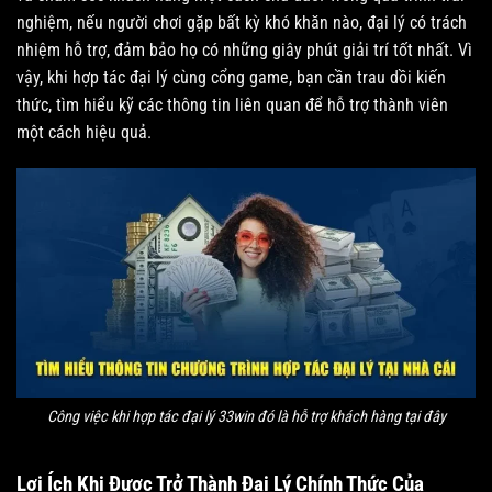
nghiệm, nếu người chơi gặp bất kỳ khó khăn nào, đại lý có trách
nhiệm hỗ trợ, đảm bảo họ có những giây phút giải trí tốt nhất. Vì
vậy, khi hợp tác đại lý cùng cổng game, bạn cần trau dồi kiến
thức, tìm hiểu kỹ các thông tin liên quan để hỗ trợ thành viên
một cách hiệu quả.
Công việc khi hợp tác đại lý 33win đó là hỗ trợ khách hàng tại đây
Lợi Ích Khi Được Trở Thành Đại Lý Chính Thức Của