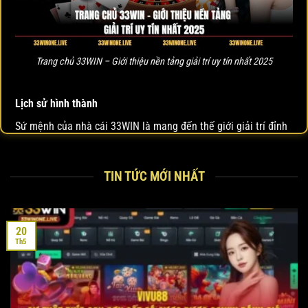
Trang chủ 33WIN – Giới thiệu nền tảng giải trí uy tín nhất 2025
Lịch sử hình thành
Sứ mệnh của nhà cái 33WIN là mang đến thế giới giải trí đỉnh
cao, vượt bậc so với các đơn vị cạnh tranh. Tự hào là nền tảng
hợp tác với hơn 100 thương hiệu phát hành khác nhau, từ đó
TIN TỨC MỚI NHẤT
giúp người chơi có những trải nghiệm đổi thưởng mới lạ và
không nhàm chán.
Trải qua nhiều năm hoạt động trên thị trường Việt, thương
20
hiệu đã làm hài lòng hàng triệu người chơi. Hơn thế, còn hứa
Th5
hẹn năm 2025 trở đi nhà cái sẽ bùng nổ nhiều sự kiện hấp
dẫn. Theo đó 33WIN COM đang ngày một gấp rút xây dựng
sân chơi, nâng cấp các dịch vụ tại hệ thống. Hướng tới mục