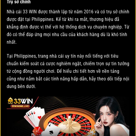
Trụ sở chính
Nhà cái 33 WIN được thành lập từ năm 2016 và có trụ sở chính
được đặt tại Philippines. Kể từ khi ra mắt, thương hiệu đã
khẳng định được vị thế với hệ thống dịch vụ chuyên nghiệp. Từ
đó có thể đáp ứng mọi nhu cầu của khách hàng dù là khó tính
nhất.
Tại Philippines,
trang nhà cái uy tín
này nổi tiếng với tiêu
chuẩn kiểm soát cá cược nghiêm ngặt, chiếm trọn sự tin tưởng
từ cộng đồng người chơi. Để hiểu chi tiết hơn về nền tảng
cũng như nắm bắt các tính năng hấp dẫn, hãy theo dõi tiếp nội
dung bên dưới.