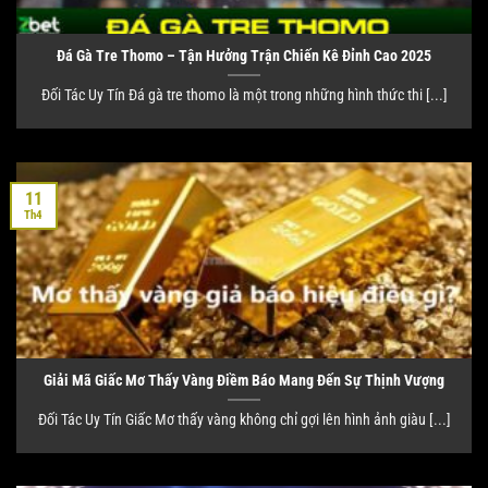
40 nhà phát hành danh tiếng quy tụ như: CQ9, JDB, JiLi, KA,
TP, MG, FC,… Mỗi ngày nền tảng thu hút hơn 10.000 lượt truy
Đá Gà Tre Thomo – Tận Hưởng Trận Chiến Kê Đỉnh Cao 2025
cập sân chơi để săn thưởng lớn.
Đối Tác Uy Tín Đá gà tre thomo là một trong những hình thức thi [...]
Các trò chơi thiết kế đa dạng chủ đề, biểu tượng và áp dụng tỷ
lệ thưởng khủng. Người dùng có thể tham gia thử thức một số
trò chơi HOT tại đây như: Đường mạt chược, Quý nhà vua,
Thần tài phú quý, kho báu Aztec,… Chỉ cần nguồn vốn cược tối
11
Th4
thiểu từ 1.000 đồng là hội viên có thể tham gia săn thưởng.
Nếu bạn may mắn có thể sở hữu hàng tỷ đồng từ giải Jackpot.
Giải Mã Giấc Mơ Thấy Vàng Điềm Báo Mang Đến Sự Thịnh Vượng
Đối Tác Uy Tín Giấc Mơ thấy vàng không chỉ gợi lên hình ảnh giàu [...]