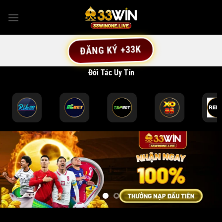
Bỏ
qua
nội
dung
ĐĂNG KÝ +33K
Đối Tác Uy Tín