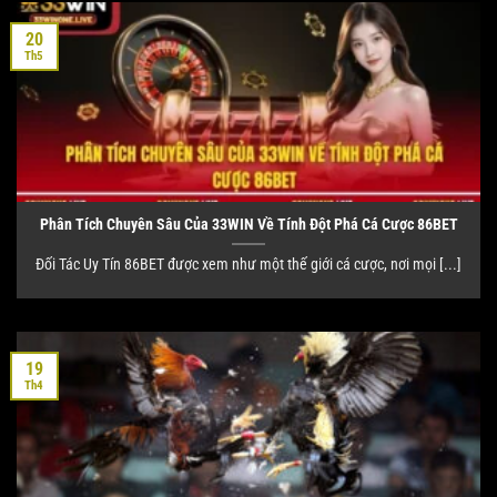
20
Th5
Giấy phép kinh doanh hợp pháp
Phân Tích Chuyên Sâu Của 33WIN Về Tính Đột Phá Cá Cược 86BET
Khám phá TOP sảnh trò chơi HOT nhất hệ thống
Đối Tác Uy Tín 86BET được xem như một thế giới cá cược, nơi mọi [...]
33WIN
Sự hợp tác với 100+ nhà phát hành game danh tiếng đã giúp
33WIN 68 tạo dựng một kho game HOT với đa dạng loại hình
giải trí khác nhau. Dưới đây là top 6 sảnh game đang hoạt
19
Th4
động mạnh mẽ tại nền tảng:
Trò chơi – Sảnh game săn Jackpot khủng
Sảnh trò chơi được 33win77 xếp đầu danh mục game với gần