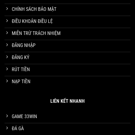
Xổ số – Mang đến hàng ngàn cơ hội săn thưởng khủng
CHÍNH SÁCH BẢO MẬT
Sảnh xổ số 33WIN chính là điểm đến lý tưởng cho những tín
ĐIỀU KHOẢN ĐIỀU LỆ
đồ đam mê các con số và muốn làm giàu nhanh chóng. Nơi
đây quy tụ đa dạng các sản phẩm cá cược chất lượng như: 3
MIỄN TRỪ TRÁCH NHIỆM
miền, VIP, nước ngoài, keno, mega 6/45, power 6/55,… Tất cả
ĐĂNG NHẬP
các tựa game đều được nền tảng áp dụng tỷ lệ thưởng lớn 1:
99.
ĐĂNG KÝ
Hội viên sẽ nhanh chóng đổi đời với nhiều phương thức cá
RÚT TIỀN
cược hiện đại. Đặc biệt sân chơi tập hợp nhiều chuyên gia cao
NẠP TIỀN
thủ, luôn cập nhật các phương thức chọn số hiệu quả nhất. Từ
đó giúp các hội viên dễ dàng săn thưởng khủng từ những hình
thức giải trí chất nhất.
LIÊN KẾT NHANH
Đá gà – Sân chơi kịch tính và mãn nhãn từ các thần kê danh
GAME 33WIN
tiếng
ĐÁ GÀ
Sảnh cược đá gà được thương hiệu 33WIN chú trọng đầu tư