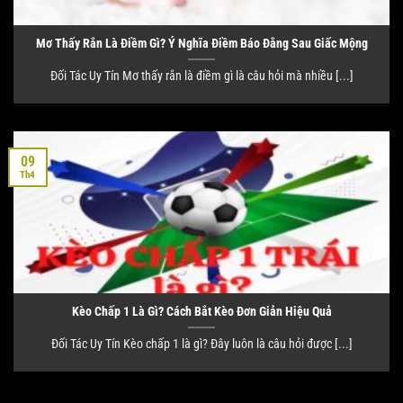
Sòng bài trực tuyến 33WIN com7 tập hợp bao gồm 14 sảnh
cược, không gian trải nghiệm được thiết kế hiện đại và chuyên
Mơ Thấy Rắn Là Điềm Gì? Ý Nghĩa Điềm Báo Đằng Sau Giấc Mộng
nghiệp. Hội viên có thể thoải mái chọn lựa những siêu phẩm
hot nhất như: Baccarat, Roulette, Blackjack, Sicbo, Poker,
Đối Tác Uy Tín Mơ thấy rắn là điềm gì là câu hỏi mà nhiều [...]
Dragon tier,…
Hiện tại, nền tảng thiết lập gần 400 bàn cược khác nhau cùng
dàn Dealer chân dài người thật. Hội viên chỉ cần thao tác đặt
09
Th4
cược và chọn cửa chơi, còn mọi thao tác có MC thực hiện cụ
thể. Sảnh cược được đông đảo hội viên lựa chọn vì sở hữu
nhiều tựa game hot cơ tỷ lệ thắng lên tới 50%.
Sự kiện thể thao – Sảnh game sôi động cùng 6 thương hiệu
phát hành
Kèo Chấp 1 Là Gì? Cách Bắt Kèo Đơn Giản Hiệu Quả
Chuyên mục game 33WIN thể thao là một trong những sảnh
chơi được nhiều người dùng chọn lựa. Người dùng có thể tham
Đối Tác Uy Tín Kèo chấp 1 là gì? Đây luôn là câu hỏi được [...]
gia nhiều hình thức cá cược khác nhau từ 6 nhà phát hành
danh tiếng gồm: SABA, CMD, IM, UG, CR, SBO.