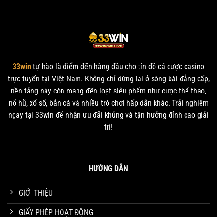
Mỗi ngày nền tảng cập nhật hàng trăm trận đấu khác nhau từ
nhiều loại hình giải trí như: Thể thao ảo, thể thao điện tử,
bóng đá, bóng rổ, cầu lông, phi tiêu, quyền anh, bơi lội,… Đặc
biệt chúng tôi cập nhật bảng kèo sớm trước trận từ 3 – 7 ngày,
hội viên có thể tham khảo thông tin để đưa ra những dự đoán
33win
tự hào là điểm đến hàng đầu cho tín đồ cá cược casino
chuẩn xác.
trực tuyến tại Việt Nam. Không chỉ dừng lại ở sòng bài đẳng cấp,
nền tảng này còn mang đến loạt siêu phẩm như cược thể thao,
nổ hũ, xổ số, bắn cá và nhiều trò chơi hấp dẫn khác. Trải nghiệm
ngay tại 33win để nhận ưu đãi khủng và tận hưởng đỉnh cao giải
trí!
HƯỚNG DẪN
GIỚI THIỆU
Sự kiện thể thao – Sảnh game sôi động cùng 6 thương hiệu phát hành
GIẤY PHÉP HOẠT ĐỘNG