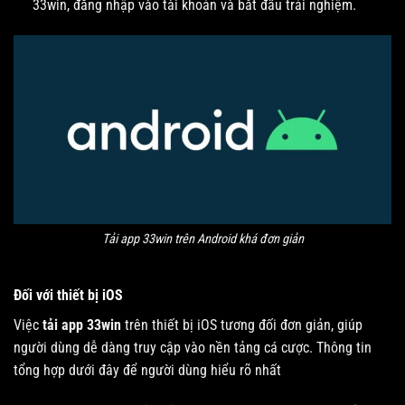
33win, đăng nhập vào tài khoản và bắt đầu trải nghiệm.
Tải app 33win trên Android khá đơn giản
Đối với thiết bị iOS
Việc
tải app 33win
trên thiết bị iOS tương đối đơn giản, giúp
người dùng dễ dàng truy cập vào nền tảng cá cược. Thông tin
tổng hợp dưới đây để người dùng hiểu rõ nhất