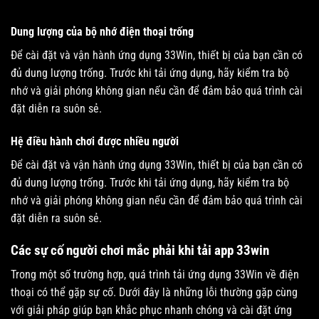
Dung lượng của bộ nhớ điện thoại trống
Để cài đặt và vận hành ứng dụng 33Win, thiết bị của bạn cần có
đủ dung lượng trống. Trước khi tải ứng dụng, hãy kiểm tra bộ
nhớ và giải phóng không gian nếu cần để đảm bảo quá trình cài
đặt diễn ra suôn sẻ.
Hệ điều hành chơi được nhiều người
Để cài đặt và vận hành ứng dụng 33Win, thiết bị của bạn cần có
đủ dung lượng trống. Trước khi tải ứng dụng, hãy kiểm tra bộ
nhớ và giải phóng không gian nếu cần để đảm bảo quá trình cài
đặt diễn ra suôn sẻ.
Các sự cố người chơi mắc phải khi tải app 33win
Trong một số trường hợp, quá trình tải ứng dụng 33Win về điện
thoại có thể gặp sự cố. Dưới đây là những lỗi thường gặp cùng
với giải pháp giúp bạn khắc phục nhanh chóng và cài đặt ứng