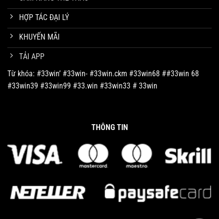
HỢP TÁC ĐẠI LÝ
KHUYẾN MÃI
TẢI APP
Từ khóa: #33win’ #33win- #33win.ckm #33win68 ##33win 68
#33win39 #33win99 #33.win #33win33 # 33win
THÔNG TIN