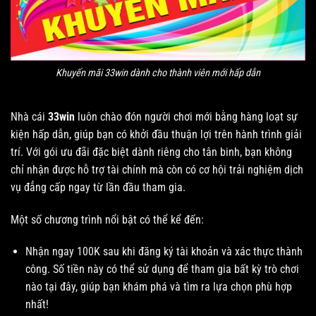
Khuyến mãi 33win dành cho thành viên mới hấp dẫn
Nhà cái
33win
luôn chào đón người chơi mới bằng hàng loạt sự
kiện hấp dẫn, giúp bạn có khởi đầu thuận lợi trên hành trình giải
trí. Với gói ưu đãi đặc biệt dành riêng cho tân binh, bạn không
chỉ nhận được hỗ trợ tài chính mà còn có cơ hội trải nghiệm dịch
vụ đẳng cấp ngay từ lần đầu tham gia.
Một số chương trình nổi bật có thể kể đến:
Nhận ngay 100K sau khi đăng ký tài khoản và xác thực thành
công. Số tiền này có thể sử dụng để tham gia bất kỳ trò chơi
nào tại đây, giúp bạn khám phá và tìm ra lựa chọn phù hợp
nhất!