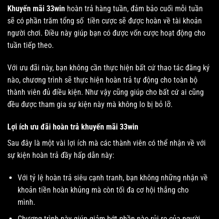
Khuyến mãi 33win
hoàn trả hàng tuần, đảm bảo cuối mỗi tuần
sẽ có phần trăm tổng số tiền cược sẽ được hoàn về tài khoản
người chơi. Điều này giúp bạn có được vốn cược hoạt động cho
tuần tiếp theo.
Với ưu đãi này, bạn không cần thực hiện bất cứ thao tác đăng ký
nào, chương trình sẽ thực hiện hoàn trả tự động cho toàn bộ
thành viên đủ điều kiện. Như vậy cũng giúp cho bất cứ ai cũng
đều được tham gia sự kiện này mà không lo bị bỏ lỡ.
Lợi ích ưu đãi hoàn trả khuyến mãi 33win
Sau đây là một vài lợi ích mà các thành viên có thể nhận về với
sự kiện hoàn trả đầy hấp dẫn này:
Với tỷ lệ hoàn trả siêu cạnh tranh, bạn không những nhận về
khoản tiền hoàn khủng mà còn tối đa cơ hội thắng cho
mình.
Chương trình này giúp giảm bớt phần nào rủi ro của người