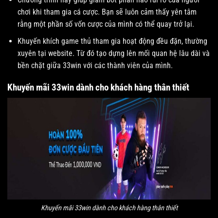
chơi khi tham gia cá cược. Bạn sẽ luôn cảm thấy yên tâm
rằng một phần số vốn cược của mình có thể quay trở lại.
Khuyến khích game thủ tham gia hoạt động đều đặn, thường
xuyên tại website. Từ đó tạo dựng lên mối quan hệ lâu dài và
bền chặt giữa 33win với các thành viên của mình.
Khuyến mãi 33win dành cho khách hàng thân thiết
Khuyến mãi 33win dành cho khách hàng thân thiết