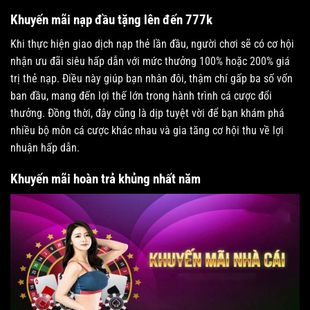
Khuyến mãi nạp đầu tặng lên đến 777k
Khi thực hiện giao dịch nạp thẻ lần đầu, người chơi sẽ có cơ hội
nhận ưu đãi siêu hấp dẫn với mức thưởng 100% hoặc 200% giá
trị thẻ nạp. Điều này giúp bạn nhân đôi, thậm chí gấp ba số vốn
ban đầu, mang đến lợi thế lớn trong hành trình cá cược đổi
thưởng. Đồng thời, đây cũng là dịp tuyệt vời để bạn khám phá
nhiều bộ môn cá cược khác nhau và gia tăng cơ hội thu về lợi
nhuận hấp dẫn.
Khuyến mãi hoàn trả khủng nhất năm