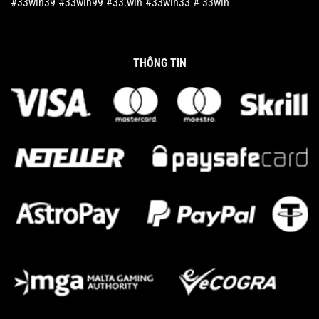
#33win39 #33win99 #33.win #33win33 # 33win
THÔNG TIN