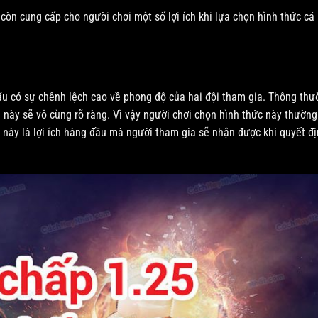
 còn cung cấp cho người chơi một số lợi ích khi lựa chọn hình thức cá
ấu có sự chênh lệch cao về phong độ của hai đội tham gia. Thông thư
 này sẽ vô cùng rõ ràng. Vì vậy người chơi chọn hình thức này thường
 này là lợi ích hàng đầu mà người tham gia sẽ nhận được khi quyết đ