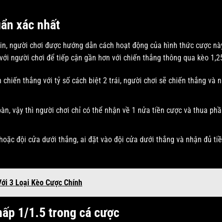
ẩn xác nhất
in, người chơi được hướng dẫn cách hoạt động của hình thức cược nà
 với người chơi để tiếp cận gần hơn với chiến thắng thông qua kèo 1,2
chiến thắng với tỷ số cách biệt 2 trái, người chơi sẽ chiến thắng và 
bàn, vậy thì người chơi chỉ có thể nhận về 1 nửa tiền cược và thua ph
hoặc đội cửa dưới thắng, ai đặt vào đội cửa dưới thắng và nhận đủ ti
ới 3 Loại Kèo Cược Chính
chấp 1/1.5 trong cá cược