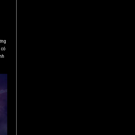
Tháng 3 19, 2025
ờng
 có
ịnh
Cách Chọn Giống Gà Đá Hiệu Quả
Nhất Năm 2025
Tháng 3 20, 2025
Gà Đá Đòn Độc – Mẹo Huấn Luyện
Chiến Kê Bất Bại 2025
Tháng 3 20, 2025