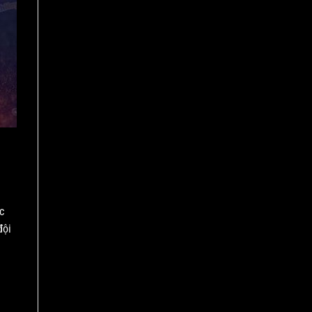
Màu Mạng Gà Bướm – Khám Phá Sự
Thú Vị Trò Đá Gà 33win
Tháng 3 20, 2025
c
đội
Gà Chọi Bị Xù Lông – Nguyên Nhân
Và Cách Chữa Mới Nhất 2025
Tháng 4 9, 2025