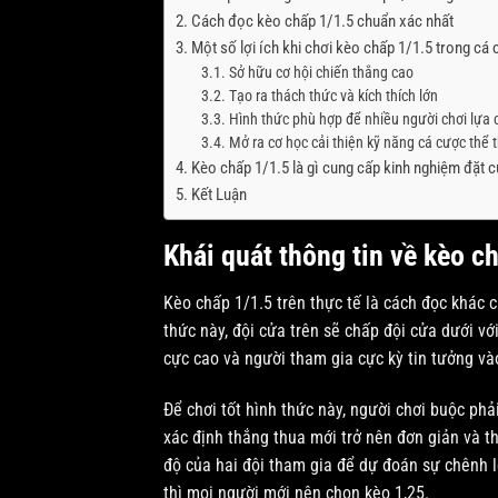
Cách đọc kèo chấp 1/1.5 chuẩn xác nhất
Một số lợi ích khi chơi kèo chấp 1/1.5 trong cá
Sở hữu cơ hội chiến thắng cao
Tạo ra thách thức và kích thích lớn
Hình thức phù hợp để nhiều người chơi lựa 
Mở ra cơ học cải thiện kỹ năng cá cược thể 
Kèo chấp 1/1.5 là gì cung cấp kinh nghiệm đặt 
Kết Luận
Khái quát thông tin về kèo ch
Kèo chấp 1/1.5 trên thực tế là cách đọc khác c
thức này, đội cửa trên sẽ chấp đội cửa dưới vớ
cực cao và người tham gia cực kỳ tin tưởng và
Để chơi tốt hình thức này, người chơi buộc phả
xác định thắng thua mới trở nên đơn giản và t
độ của hai đội tham gia để dự đoán sự chênh lệ
thì mọi người mới nên chọn kèo 1,25.