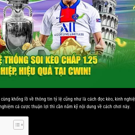
cùng khổng lồ về thông tin tỷ lệ cũng như là cách đọc kèo, kinh nghi
 nghiệm cá cược thuận lợi thì cần nắm kỹ nội dung về cách chơi này.