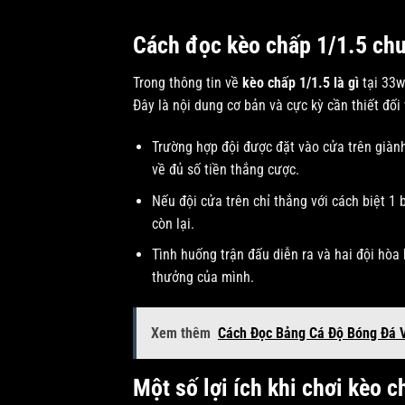
Cách đọc kèo chấp 1/1.5 chu
Trong thông tin về
kèo chấp 1/1.5 là gì
tại 33w
Đây là nội dung cơ bản và cực kỳ cần thiết đối
Trường hợp đội được đặt vào cửa trên giành 
về đủ số tiền thắng cược.
Nếu đội cửa trên chỉ thắng với cách biệt 1 
còn lại.
Tình huống trận đấu diễn ra và hai đội hòa 
thưởng của mình.
Xem thêm
Cách Đọc Bảng Cá Độ Bóng Đá V
Một số lợi ích khi chơi kèo 