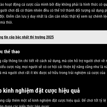
vào hoạt động cá cược của mình bởi đây không phải là hình thức có q
 người chơi đã có thâm nhiên đều có thể trở thành đối tượng sử dụng 
 đội. Điểm cần lưu ý duy nhất là cần cân nhắc thật kỹ xem sự chênh lệ
mà thôi.
ng tin cập bậc nhất thị trường 2025
ợc thể thao
 cấp thông tin chi tiết về cách sử dụng, mà còn hỗ trợ người chơi về
kiểu cược này, mọi người sẽ có cơ hội cải thiện kỹ năng cũng như là 
iá mà người chơi rất ít khi được sở hữu trong trải nghiệm cá cược của
ấp kinh nghiệm đặt cược hiệu quả
ng cấp thêm một số kinh nghiệm đặt cược hiệu quả. Để chơi tốt tỷ lệ
áp dụng các kiến thức liên quan: