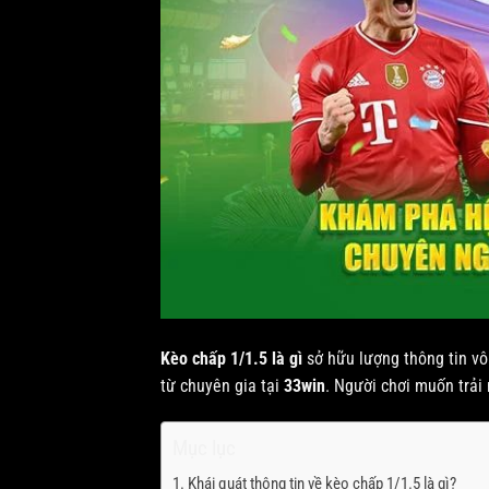
Kèo chấp 1/1.5 là gì
sở hữu lượng thông tin vô 
từ chuyên gia tại
33win
. Người chơi muốn trải
Mục lục
Khái quát thông tin về kèo chấp 1/1.5 là gì?