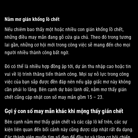
Nằm mơ gián khổng lồ chết
Nếu chiêm bao thấy một hoặc nhiều con gián khổng lồ chết,
những điều may mắn đang gõ cửa gia chủ. Theo đó trong tương
lai gần, những cơ hội mới trong công việc sẽ mang đến cho mọi
người nhiều thành công bất ngờ.
Đó có thể là nhiều hợp đồng ập tới, dự án thu nhập cao hoặc tin
vui về lộ trình thăng tiến thành công. Mọi sự nỗ lực trong công
việc của bạn sắp được đền đáp nên nếu gặp giấc mơ này không
cần phải lo lắng. Bên cạnh dự báo lành dữ, nằm mơ thấy gián
chết cũng cập nhật con số may mắn gồm 15 – 23.
Gợi ý con số may mắn khác khi mộng thấy gián chết
Bên cạnh nằm mơ thấy gián chết và các cặp lô kể trên, các sự
kiện liên quan đến bối cảnh này cũng được cập nhật rất đa dạng.
Các thành viên muốn tìm số đẹp để đầu tư và tăng cơ hội chiến