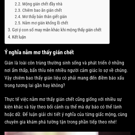
Mộng gián chết đầy nhà
Chiêm bao ăn gián chết
Mơ thấy bản thân giết gián
Nằm mơ gián khổng lồ chết
Gợi ý con số may mắn khác khi mộng thấy gián chết
Kết luận
Ý nghĩa nằm mơ thấy gián chết
Gián là loài côn trùng thường sinh sống và phát triển ở những
nơi ẩm thấp, bẩn thỉu nên nhiều người cảm giác lo sợ về chúng.
Vậy chiêm bao thấy gián liệu có phải mang đến điềm báo xấu
trong tương lai gần hay không?
Thực tế việc nằm mơ thấy gián chết cũng giống với nhiều sự
kiện khác và tùy theo bối cảnh cụ thể mà dự báo có thể lành
hoặc dữ. Để luận giải chi tiết ý nghĩa của từng giấc mộng, cùng
chuyên gia khám phá tường tận trong phần tiếp theo nhé!