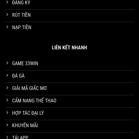
ĐĂNG KÝ
RÚT TIỀN
Đá Gà Tre Thomo – Tận Hưởng Trận Chiến Kê Đỉnh Cao 2025
NẠP TIỀN
Tháng 4 19, 2025
LIÊN KẾT NHANH
GAME 33WIN
ĐÁ GÀ
GIẢI MÃ GIẤC MƠ
CẨM NANG THỂ THAO
HỢP TÁC ĐẠI LÝ
Đá Gà Cựa Sắt Trực Tiếp Hình Thức Chọi Gà Mới 2025
Tháng 3 19, 2025
KHUYẾN MÃI
TẢI APP