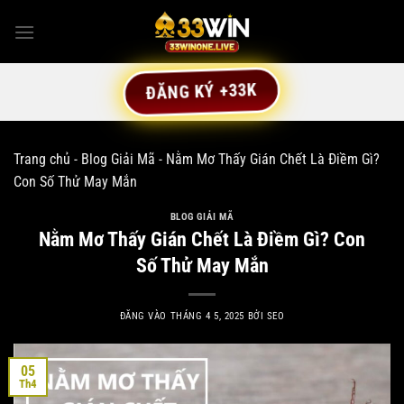
Bỏ
qua
nội
dung
ĐĂNG KÝ +33K
Trang chủ
-
Blog Giải Mã
-
Nằm Mơ Thấy Gián Chết Là Điềm Gì?
Con Số Thử May Mắn
BLOG GIẢI MÃ
Nằm Mơ Thấy Gián Chết Là Điềm Gì? Con
Số Thử May Mắn
ĐĂNG VÀO
THÁNG 4 5, 2025
BỞI
SEO
05
Th4