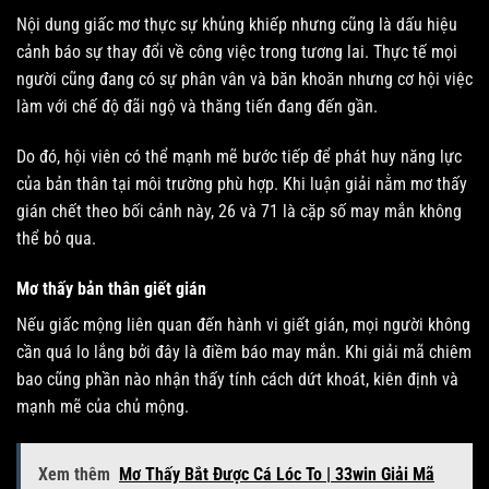
Nội dung giấc mơ thực sự khủng khiếp nhưng cũng là dấu hiệu
cảnh báo sự thay đổi về công việc trong tương lai. Thực tế mọi
người cũng đang có sự phân vân và băn khoăn nhưng cơ hội việc
làm với chế độ đãi ngộ và thăng tiến đang đến gần.
Do đó, hội viên có thể mạnh mẽ bước tiếp để phát huy năng lực
của bản thân tại môi trường phù hợp. Khi luận giải nằm mơ thấy
gián chết theo bối cảnh này, 26 và 71 là cặp số may mắn không
thể bỏ qua.
Mơ thấy bản thân giết gián
Nếu giấc mộng liên quan đến hành vi giết gián, mọi người không
cần quá lo lắng bởi đây là điềm báo may mắn. Khi giải mã chiêm
bao cũng phần nào nhận thấy tính cách dứt khoát, kiên định và
mạnh mẽ của chủ mộng.
Xem thêm
Mơ Thấy Bắt Được Cá Lóc To | 33win Giải Mã