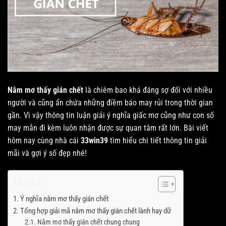
Nằm mơ thấy gián chết
là chiêm bao khá đáng sợ đối với nhiều
người và cũng ẩn chứa những điềm báo may rủi trong thời gian
gần. Vì vậy thông tin luận giải ý nghĩa giấc mơ cũng như con số
may mắn đi kèm luôn nhận được sự quan tâm rất lớn. Bài viết
hôm nay cùng nhà cái
33win39
tìm hiểu chi tiết thông tin giải
mãi và gợi ý số đẹp nhé!
Mục lục
Ý nghĩa nằm mơ thấy gián chết
Tổng hợp giải mã nằm mơ thấy gián chết lành hay dữ
Nằm mơ thấy gián chết chung chung