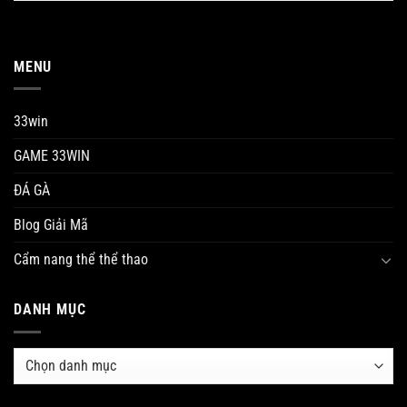
Tháng 5 20, 2025
MENU
33win
GAME 33WIN
ĐÁ GÀ
Blog Giải Mã
Cẩm nang thể thể thao
Phân Tích Chuyên Sâu Của 33WIN Về Tính Đột Phá Cá Cược 86BET
Tháng 5 20, 2025
DANH MỤC
Danh
mục