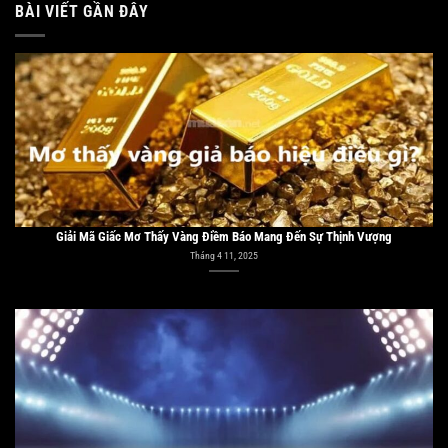
BÀI VIẾT GẦN ĐÂY
Giải Mã Giấc Mơ Thấy Vàng Điềm Báo Mang Đến Sự Thịnh Vượng
Tháng 4 11, 2025
Kèo Châu Âu Là Gì? Mẹo Chinh Phục Kèo Tại 33win
Tháng 4 10, 2025