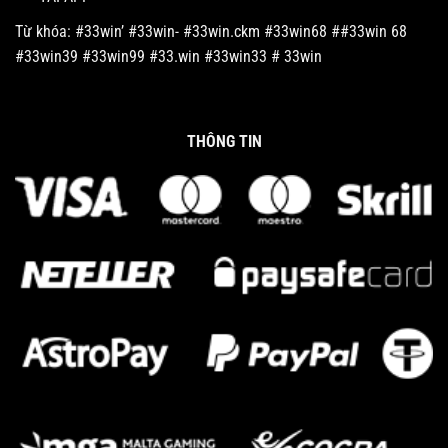
Từ khóa: #33win’ #33win- #33win.ckm #33win68 ##33win 68
#33win39 #33win99 #33.win #33win33 # 33win
THÔNG TIN
Cách Chọn Giống Gà Đá Hiệu Quả Nhất Năm 2025
Tháng 3 20, 2025