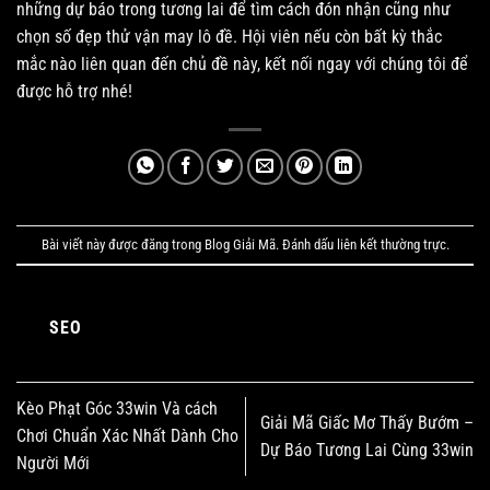
những dự báo trong tương lai để tìm cách đón nhận cũng như
chọn số đẹp thử vận may lô đề. Hội viên nếu còn bất kỳ thắc
mắc nào liên quan đến chủ đề này, kết nối ngay với chúng tôi để
được hỗ trợ nhé!
VIVU88 – Sự Thật Phía Sau Cơn Sốt Cá Cược Được 33WIN Đánh Giá
Tháng 5 20, 2025
Bài viết này được đăng trong
Blog Giải Mã
. Đánh dấu
liên kết thường trực
.
SEO
Kèo Phạt Góc 33win Và cách
Giải Mã Giấc Mơ Thấy Bướm –
Chơi Chuẩn Xác Nhất Dành Cho
Dự Báo Tương Lai Cùng 33win
Người Mới
FO88 – Địa chỉ nhà cái uy tín đáng tin cập bậc nhất thị trường 2025