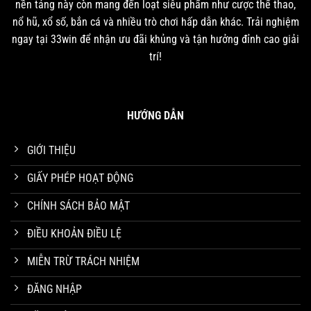
nền tảng này còn mang đến loạt siêu phẩm như cược thể thao,
nổ hũ, xổ số, bắn cá và nhiều trò chơi hấp dẫn khác. Trải nghiệm
ngay tại 33win để nhận ưu đãi khủng và tận hưởng đỉnh cao giải
trí!
HƯỚNG DẪN
GIỚI THIỆU
Kèo Chấp 1/1.5 Là Gì – 33win Giải Đáp Thắc Mắc Của Người Chơi
GIẤY PHÉP HOẠT ĐỘNG
Tháng 3 20, 2025
CHÍNH SÁCH BẢO MẬT
ĐIỀU KHOẢN ĐIỀU LỆ
MIỄN TRỪ TRÁCH NHIỆM
ĐĂNG NHẬP