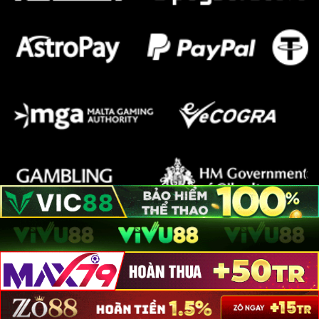
Gà Đá Đòn Độc – Mẹo Huấn Luyện Chiến Kê Bất Bại 2025
Tháng 3 20, 2025
Copyright 2026 ©
Flatsome Theme