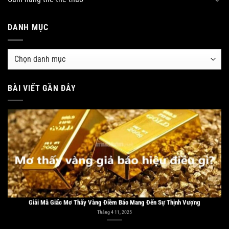
Tháng 5 20, 2025
DANH MỤC
Danh
mục
BÀI VIẾT GẦN ĐÂY
Giải Mã Giấc Mơ Thấy Vàng Điềm Báo Mang Đến Sự Thịnh Vượng
Tháng 4 11, 2025