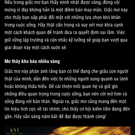
Nếu trong giấc mơ bạn thấy mình nhặt được vàng, đừng vội
mừng vì đây không hẳn là một điềm báo may mắn. Giấc mơ này
cho thấy bạn sắp phải đối mặt với những lựa chọn khó khăn
trong cuộc sống. Hãy thật cẩn trọng và suy xét mọi khía cạnh
một cách khách quan để tránh đưa ra quyết định sai lầm. Việc
giữ vững lập trường và cân nhắc kỹ lưỡng sẽ giúp bạn vượt qua
giai đoạn này một cách suôn sẻ.
Mơ thấy kho báu nhiều vàng
Giấc mơ này phản ánh rằng bạn có thể đang che giấu con người
thật của mình, dẫn đến việc bị những người xung quanh xa lánh
hoặc không thấu hiểu. Để cải thiện mối quan hệ và giữ gìn
những điều quan trọng trong cuộc sống, bạn nên cởi mở hơn và
sống đúng với bản thân. Ngoài ra, giấc mơ cũng mang đến một
tín hiệu tích cực về tài chính, cho thấy cơ hội kiếm tiền đang đến
gần. Hãy sẵn sàng nắm bắt để đạt được thành công!