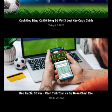
Kèo Tài Xỉu 33win – Cách Tính Toán và Dự Đoán Chính Xác
Tháng 3 20, 2025