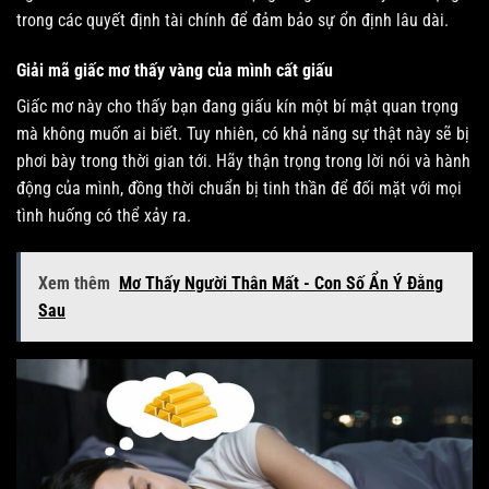
trong các quyết định tài chính để đảm bảo sự ổn định lâu dài.
Giải mã giấc mơ thấy vàng của mình cất giấu
Giấc mơ này cho thấy bạn đang giấu kín một bí mật quan trọng
mà không muốn ai biết. Tuy nhiên, có khả năng sự thật này sẽ bị
phơi bày trong thời gian tới. Hãy thận trọng trong lời nói và hành
động của mình, đồng thời chuẩn bị tinh thần để đối mặt với mọi
tình huống có thể xảy ra.
Xem thêm
Mơ Thấy Người Thân Mất - Con Số Ẩn Ý Đằng
Sau