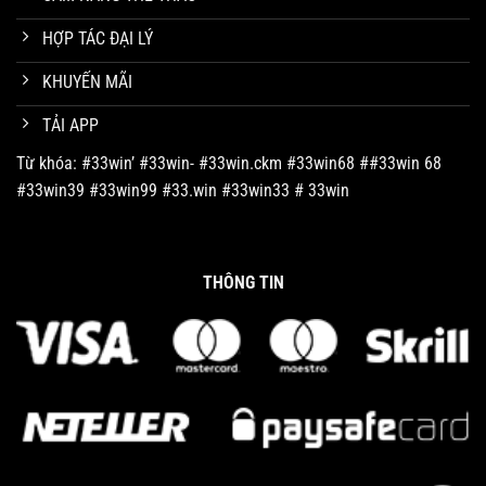
HỢP TÁC ĐẠI LÝ
KHUYẾN MÃI
Đá Gà Cựa Sắt Trực Tiếp Hình Thức Chọi Gà Mới 2025
Tháng 3 19, 2025
TẢI APP
Từ khóa: #33win’ #33win- #33win.ckm #33win68 ##33win 68
#33win39 #33win99 #33.win #33win33 # 33win
THÔNG TIN
Cách Chọn Giống Gà Đá Hiệu Quả Nhất Năm 2025
Tháng 3 20, 2025