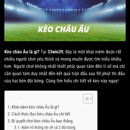
Kèo châu Âu là gì?
Tại
33win39
, đây là một khái niệm được rất
nhiều người chơi yêu thích và mong muốn được tìm hiểu nhiều
hơn. Người chơi không nhất thiết phải quan tâm đến tỉ số mà chỉ
cần quan tâm duy nhất đến kết quả trận đấu sau 90 phút thi đấu
của hai bên đội bóng. Cùng tìm hiểu chi tiết về kèo này ngay!
Mục lục
Khái niệm kèo châu Âu là gì?
Cách thức đọc kèo châu Âu chi tiết
Bí quyết chơi kèo châu Âu bao thắng
Nắm rõ thông tin về cả 2 đội bóng