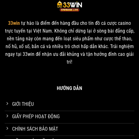
33win
tự hào là điểm đến hàng đầu cho tín đồ cá cược casino
trực tuyến tại Việt Nam. Không chỉ dừng lại ở sòng bài đẳng cấp,
Các Vị Trí Trong Bóng Đá 33win: Vai Trò Tầm Quan Trọng
Tháng 3 20, 2025
nền tảng này còn mang đến loạt siêu phẩm như cược thể thao,
nổ hũ, xổ số, bắn cá và nhiều trò chơi hấp dẫn khác. Trải nghiệm
ngay tại 33win để nhận ưu đãi khủng và tận hưởng đỉnh cao giải
trí!
HƯỚNG DẪN
GIỚI THIỆU
GIẤY PHÉP HOẠT ĐỘNG
Kèo Chấp 1/1.5 Là Gì – 33win Giải Đáp Thắc Mắc Của Người Chơi
Tháng 3 20, 2025
CHÍNH SÁCH BẢO MẬT