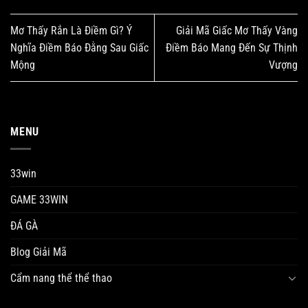
Mơ Thấy Rắn Là Điềm Gì? Ý
Giải Mã Giấc Mơ Thấy Vàng
Nghĩa Điềm Báo Đằng Sau Giấc
Điềm Báo Mang Đến Sự Thịnh
Mộng
Vượng
FO88 – Địa chỉ nhà cái uy tín đáng tin cập bậc nhất thị trường 2025
Tháng 5 20, 2025
MENU
33win
GAME 33WIN
ĐÁ GÀ
Blog Giải Mã
Cẩm nang thể thể thao
Phân Tích Chuyên Sâu Của 33WIN Về Tính Đột Phá Cá Cược 86BET