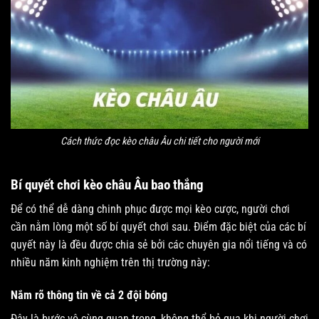
Cách thức đọc kèo châu Âu chi tiết cho người mới
Bí quyết chơi kèo châu Âu bao thắng
Để có thể dễ dàng chinh phục được mọi kèo cược, người chơi
cần nằm lòng một số bí quyết chơi sau. Điểm đặc biệt của các bí
quyết này là đều được chia sẻ bởi các chuyên gia nổi tiếng và có
nhiều năm kinh nghiệm trên thị trường này:
Nắm rõ thông tin về cả 2 đội bóng
Đây là bước vô cùng quan trọng, không thể bỏ qua khi người chơi