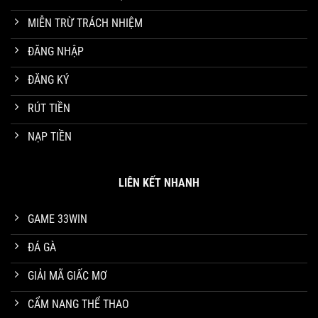
MIỄN TRỪ TRÁCH NHIỆM
ĐĂNG NHẬP
ĐĂNG KÝ
RÚT TIỀN
NẠP TIỀN
Đá Gà Tre Thomo – Tận Hưởng Trận Chiến Kê Đỉnh Cao 2025
Tháng 4 19, 2025
LIÊN KẾT NHANH
GAME 33WIN
ĐÁ GÀ
GIẢI MÃ GIẤC MƠ
CẨM NANG THỂ THAO