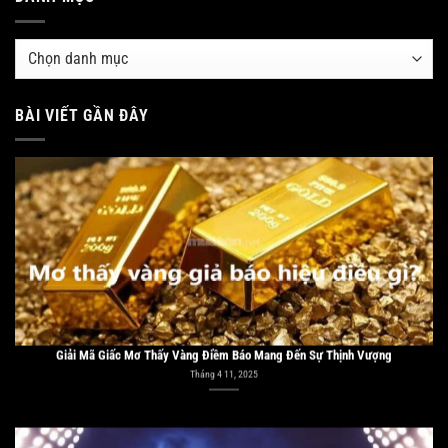
Danh
mục
BÀI VIẾT GẦN ĐÂY
Giải Mã Giấc Mơ Thấy Vàng Điềm Báo Mang Đến Sự Thịnh Vượng
Tháng 4 11, 2025