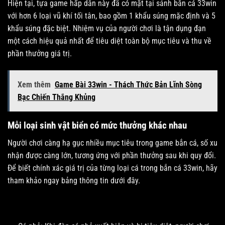
Hiện tại, tựa game hấp dẫn này đã có mặt tại sảnh bắn cá 33win
với hơn 6 loại vũ khí tối tân, bao gồm 1 khẩu súng mặc định và 5
khẩu súng đặc biệt. Nhiệm vụ của người chơi là tận dụng đạn
một cách hiệu quả nhất để tiêu diệt toàn bộ mục tiêu và thu về
phần thưởng giá trị.
Xem thêm
Game Bài 33win - Thách Thức Bản Lĩnh Sòng
Bạc Chiến Thắng Khủng
Mỗi loại sinh vật biển có mức thưởng khác nhau
Người chơi càng hạ gục nhiều mục tiêu trong game bắn cá, số xu
nhận được càng lớn, tương ứng với phần thưởng sau khi quy đổi.
Để biết chính xác giá trị của từng loại cá trong bắn cá 33win, hãy
tham khảo ngay bảng thông tin dưới đây.