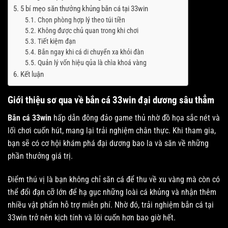
5 bí mẹo săn thưởng khủng bắn cá tại 33win
Chọn phòng hợp lý theo túi tiền
Không được chủ quan trong khi chơi
Tiết kiệm đạn
Bắn ngay khi cá di chuyển xa khỏi đàn
Quản lý vốn hiệu qủa là chìa khoá vàng
Kết luận
Giới thiệu sơ qua về bắn cá 33win đại dương sâu thẳm
Bắn cá 33win
hấp dẫn đông đảo game thủ nhờ đồ họa sắc nét và
lối chơi cuốn hút, mang lại trải nghiệm chân thực. Khi tham gia,
bạn sẽ có cơ hội khám phá đại dương bao la và săn về những
phần thưởng giá trị.
Điểm thú vị là bạn không chỉ săn cá để thu về xu vàng mà còn có
thể đổi đạn cỡ lớn để hạ gục những loài cá khủng và nhận thêm
nhiều vật phẩm hỗ trợ miễn phí. Nhờ đó, trải nghiệm bắn cá tại
33win trở nên kịch tính và lôi cuốn hơn bao giờ hết.