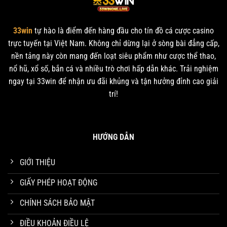
33win
tự hào là điểm đến hàng đầu cho tín đồ cá cược casino
Các Vị Trí Trong Bóng Đá 33win: Vai Trò Tầm Quan Trọng
trực tuyến tại Việt Nam. Không chỉ dừng lại ở sòng bài đẳng cấp,
Tháng 3 20, 2025
nền tảng này còn mang đến loạt siêu phẩm như cược thể thao,
nổ hũ, xổ số, bắn cá và nhiều trò chơi hấp dẫn khác. Trải nghiệm
ngay tại 33win để nhận ưu đãi khủng và tận hưởng đỉnh cao giải
trí!
HƯỚNG DẪN
GIỚI THIỆU
GIẤY PHÉP HOẠT ĐỘNG
Kèo Chấp 1/1.5 Là Gì – 33win Giải Đáp Thắc Mắc Của Người Chơi
Tháng 3 20, 2025
CHÍNH SÁCH BẢO MẬT
ĐIỀU KHOẢN ĐIỀU LỆ