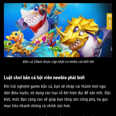
Bắn cá 33win được cập nhật có nhiều cải tiến lớn
Luật chơi bắn cá hội viên newbie phải biết
Khi trải nghiệm game bắn cá, bạn sẽ nhập vai thành một ngư
dân điêu luyện, sử dụng các loại vũ khí hiện đại để săn mồi. Đặc
biệt, mức đạn càng cao sẽ giúp bạn tăng sức công phá, hạ gục
mục tiêu nhanh chóng và chính xác hơn.