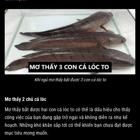
Tháng 5 20, 2025
Khi ngủ mơ thấy bắt được 3 con cá lóc to
Giải Mã Giấc Mơ Thấy Vàng Điềm Báo Mang Đến Sự Thịnh Vượng
Tháng 4 11, 2025
Mơ thấy 2 chú cá lóc
Mơ thấy bắt được hai con cá lóc to có thể là dấu hiệu cho thấy
công việc của bạn đang gặp trở ngại và không diễn ra như kế
hoạch. Những khó khăn sắp tới có thể khiến bạn chưa đạt được
mục tiêu mong muốn.