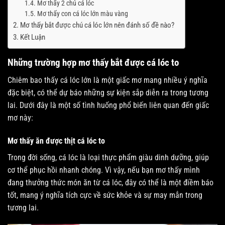
Mơ thấy 2 chú cá lóc
Mơ thấy con cá lóc lớn màu vàng
Mơ thấy bắt được chú cá lóc lớn nên đánh số đề nào?
Kết Luận
Những trường hợp mơ thấy bắt được cá lóc to
Chiêm bao thấy cá lóc lớn là một giấc mơ mang nhiều ý nghĩa
đặc biệt, có thể dự báo những sự kiện sắp diễn ra trong tương
lai. Dưới đây là một số tình huống phổ biến liên quan đến giấc
mơ này:
Mơ thấy ăn được thịt cá lóc to
Trong đời sống, cá lóc là loại thực phẩm giàu dinh dưỡng, giúp
cơ thể phục hồi nhanh chóng. Vì vậy, nếu bạn mơ thấy mình
đang thưởng thức món ăn từ cá lóc, đây có thể là một điềm báo
tốt, mang ý nghĩa tích cực về sức khỏe và sự may mắn trong
tương lai.