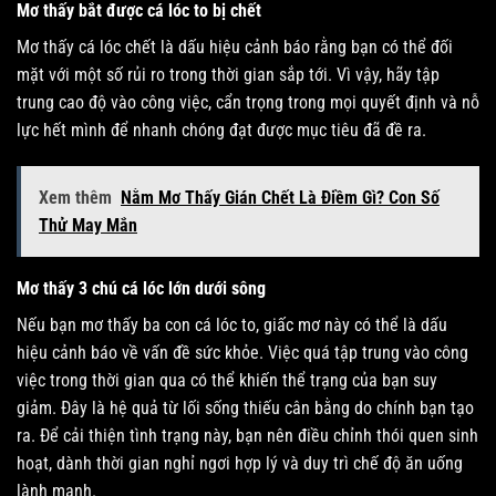
Mơ thấy bắt được cá lóc to bị chết
Mơ thấy cá lóc chết là dấu hiệu cảnh báo rằng bạn có thể đối
mặt với một số rủi ro trong thời gian sắp tới. Vì vậy, hãy tập
trung cao độ vào công việc, cẩn trọng trong mọi quyết định và nỗ
lực hết mình để nhanh chóng đạt được mục tiêu đã đề ra.
FO88 – Địa chỉ nhà cái uy tín đáng tin cập bậc nhất thị trường 2025
Tháng 5 20, 2025
Xem thêm
Nằm Mơ Thấy Gián Chết Là Điềm Gì? Con Số
Thử May Mắn
Mơ thấy 3 chú cá lóc lớn dưới sông
Nếu bạn mơ thấy ba con cá lóc to, giấc mơ này có thể là dấu
hiệu cảnh báo về vấn đề sức khỏe. Việc quá tập trung vào công
việc trong thời gian qua có thể khiến thể trạng của bạn suy
giảm. Đây là hệ quả từ lối sống thiếu cân bằng do chính bạn tạo
ra. Để cải thiện tình trạng này, bạn nên điều chỉnh thói quen sinh
hoạt, dành thời gian nghỉ ngơi hợp lý và duy trì chế độ ăn uống
Phân Tích Chuyên Sâu Của 33WIN Về Tính Đột Phá Cá Cược 86BET
lành mạnh.