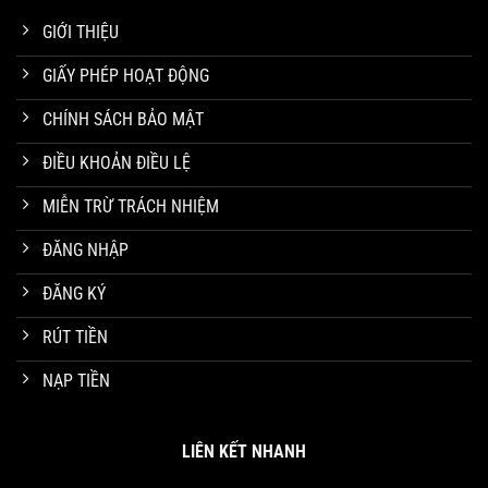
GIỚI THIỆU
GIẤY PHÉP HOẠT ĐỘNG
CHÍNH SÁCH BẢO MẬT
ĐIỀU KHOẢN ĐIỀU LỆ
Gà Danh Thomo – Sân Chơi Quy Tụ Những Trận Đấu Kịch Tính
Tháng 3 20, 2025
MIỄN TRỪ TRÁCH NHIỆM
ĐĂNG NHẬP
ĐĂNG KÝ
RÚT TIỀN
NẠP TIỀN
LIÊN KẾT NHANH