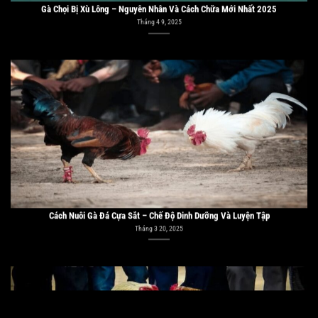
Cách Nuôi Gà Đá Cựa Sắt – Chế Độ Dinh Dưỡng Và Luyện Tập
Tháng 3 20, 2025