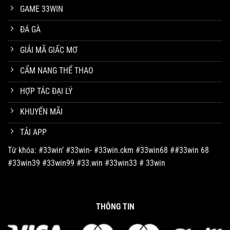
Nằm Mơ Thấy Gián Chết Là Điềm Gì? Con Số Thử May Mắn
GAME 33WIN
Tháng 4 5, 2025
ĐÁ GÀ
GIẢI MÃ GIẤC MƠ
CẨM NANG THỂ THAO
HỢP TÁC ĐẠI LÝ
KHUYẾN MÃI
TẢI APP
Từ khóa: #33win’ #33win- #33win.ckm #33win68 ##33win 68
#33win39 #33win99 #33.win #33win33 # 33win
THÔNG TIN