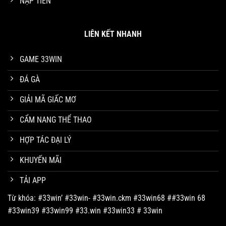
NẠP TIỀN
Tháng 4 19, 2025
LIÊN KẾT NHANH
GAME 33WIN
ĐÁ GÀ
GIẢI MÃ GIẤC MƠ
CẨM NANG THỂ THAO
HỢP TÁC ĐẠI LÝ
Đá Gà Cựa Sắt Trực Tiếp Hình Thức Chọi Gà Mới 2025
Tháng 3 19, 2025
KHUYẾN MÃI
TẢI APP
Từ khóa: #33win’ #33win- #33win.ckm #33win68 ##33win 68
#33win39 #33win99 #33.win #33win33 # 33win