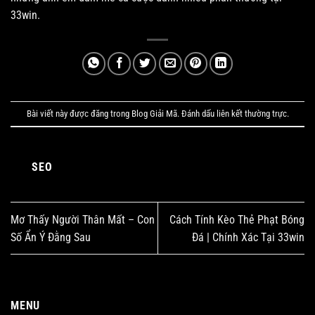
33win.
VIVU88 – Sự Thật Phía Sau Cơn Sốt Cá Cược Được 33WIN Đánh Giá
Tháng 5 20, 2025
Bài viết này được đăng trong
Blog Giải Mã
. Đánh dấu
liên kết thường trực
.
SEO
Mơ Thấy Người Thân Mất – Con
Cách Tính Kèo Thẻ Phạt Bóng
Số Ẩn Ý Đằng Sau
Đá | Chính Xác Tại 33win
FO88 – Địa chỉ nhà cái uy tín đáng tin cập bậc nhất thị trường 2025
Tháng 5 20, 2025
MENU