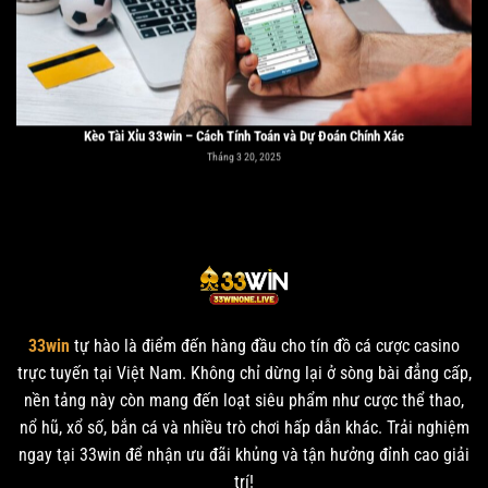
Kèo Tài Xỉu 33win – Cách Tính Toán và Dự Đoán Chính Xác
Tháng 3 20, 2025
Các Vị Trí Trong Bóng Đá 33win: Vai Trò Tầm Quan Trọng
33win
tự hào là điểm đến hàng đầu cho tín đồ cá cược casino
Tháng 3 20, 2025
trực tuyến tại Việt Nam. Không chỉ dừng lại ở sòng bài đẳng cấp,
nền tảng này còn mang đến loạt siêu phẩm như cược thể thao,
nổ hũ, xổ số, bắn cá và nhiều trò chơi hấp dẫn khác. Trải nghiệm
ngay tại 33win để nhận ưu đãi khủng và tận hưởng đỉnh cao giải
trí!