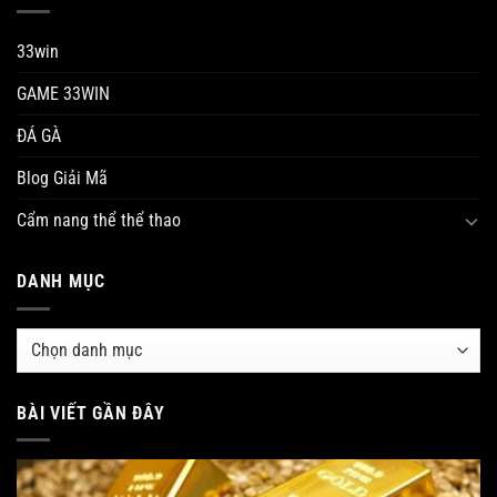
33win
GAME 33WIN
ĐÁ GÀ
Blog Giải Mã
Cẩm nang thể thể thao
Phân Tích Chuyên Sâu Của 33WIN Về Tính Đột Phá Cá Cược 86BET
Tháng 5 20, 2025
DANH MỤC
Danh
mục
BÀI VIẾT GẦN ĐÂY