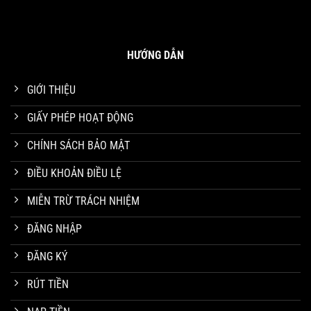
HƯỚNG DẪN
GIỚI THIỆU
Kèo Chấp 1/1.5 Là Gì – 33win Giải Đáp Thắc Mắc Của Người Chơi
GIẤY PHÉP HOẠT ĐỘNG
Tháng 3 20, 2025
CHÍNH SÁCH BẢO MẬT
ĐIỀU KHOẢN ĐIỀU LỆ
MIỄN TRỪ TRÁCH NHIỆM
ĐĂNG NHẬP
ĐĂNG KÝ
RÚT TIỀN
Đá Gà Tre Thomo – Tận Hưởng Trận Chiến Kê Đỉnh Cao 2025