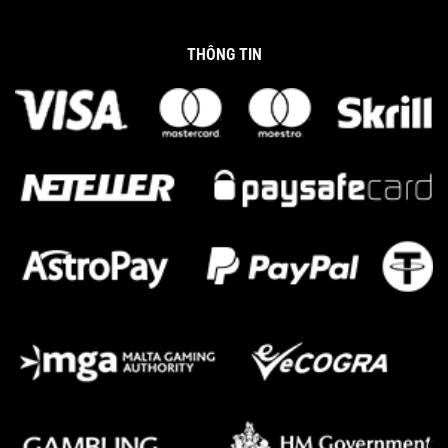
THÔNG TIN
Cách Chọn Giống Gà Đá Hiệu Quả Nhất Năm 2025
Tháng 3 20, 2025
Gà Đá Đòn Độc – Mẹo Huấn Luyện Chiến Kê Bất Bại 2025
Tháng 3 20, 2025