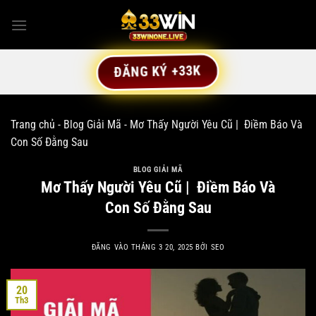
Bỏ
qua
nội
dung
ĐĂNG KÝ +33K
Trang chủ
-
Blog Giải Mã
-
Mơ Thấy Người Yêu Cũ | Điềm Báo Và
Con Số Đằng Sau
BLOG GIẢI MÃ
Mơ Thấy Người Yêu Cũ | Điềm Báo Và
Con Số Đằng Sau
ĐĂNG VÀO
THÁNG 3 20, 2025
BỞI
SEO
20
Th3